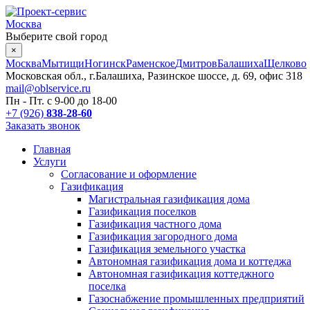
Москва
Выберите свой город
×
Москва
Мытищи
Ногинск
Раменское
Дмитров
Балашиха
Щелково
Московская обл., г.Балашиха, Разинское шоссе, д. 69, офис 318
mail@oblservice.ru
Пн - Пт. с
9-00
до
18-00
+7 (926)
838-28-60
Заказать звонок
Главная
Услуги
Согласование и оформление
Газификация
Магистральная газификация дома
Газификация поселков
Газификация частного дома
Газификация загородного дома
Газификация земельного участка
Автономная газификация дома и коттеджа
Автономная газификация коттеджного
поселка
Газоснабжение промышленных предприятий