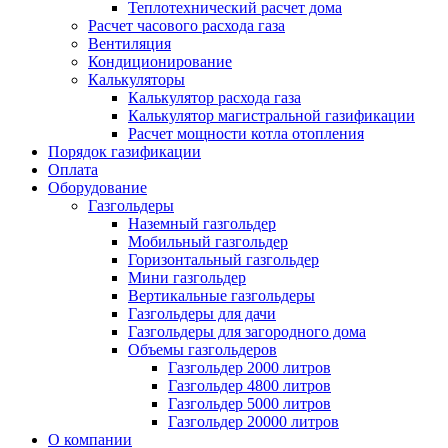
Теплотехнический расчет дома
Расчет часового расхода газа
Вентиляция
Кондиционирование
Калькуляторы
Калькулятор расхода газа
Калькулятор магистральной газификации
Расчет мощности котла отопления
Порядок газификации
Оплата
Оборудование
Газгольдеры
Наземный газгольдер
Мобильный газгольдер
Горизонтальный газгольдер
Мини газгольдер
Вертикальные газгольдеры
Газгольдеры для дачи
Газгольдеры для загородного дома
Объемы газгольдеров
Газгольдер 2000 литров
Газгольдер 4800 литров
Газгольдер 5000 литров
Газгольдер 20000 литров
О компании