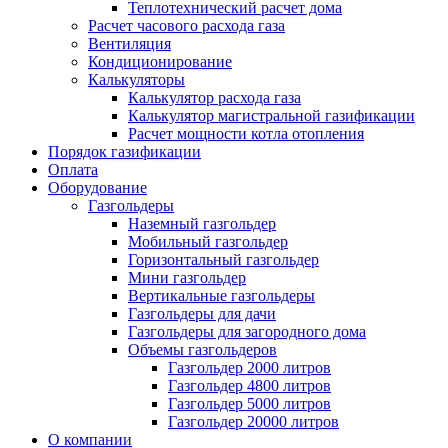
Теплотехнический расчет дома
Расчет часового расхода газа
Вентиляция
Кондиционирование
Калькуляторы
Калькулятор расхода газа
Калькулятор магистральной газификации
Расчет мощности котла отопления
Порядок газификации
Оплата
Оборудование
Газгольдеры
Наземный газгольдер
Мобильный газгольдер
Горизонтальный газгольдер
Мини газгольдер
Вертикальные газгольдеры
Газгольдеры для дачи
Газгольдеры для загородного дома
Объемы газгольдеров
Газгольдер 2000 литров
Газгольдер 4800 литров
Газгольдер 5000 литров
Газгольдер 20000 литров
О компании