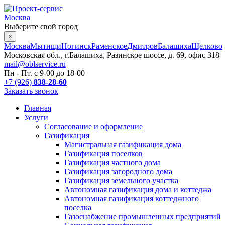
Москва
Выберите свой город
×
Москва
Мытищи
Ногинск
Раменское
Дмитров
Балашиха
Щелково
Московская обл., г.Балашиха, Разинское шоссе, д. 69, офис 318
mail@oblservice.ru
Пн - Пт. с
9-00
до
18-00
+7 (926)
838-28-60
Заказать звонок
Главная
Услуги
Согласование и оформление
Газификация
Магистральная газификация дома
Газификация поселков
Газификация частного дома
Газификация загородного дома
Газификация земельного участка
Автономная газификация дома и коттеджа
Автономная газификация коттеджного
поселка
Газоснабжение промышленных предприятий