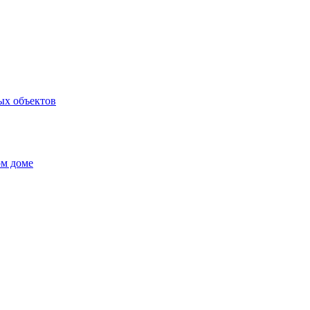
ых объектов
ом доме