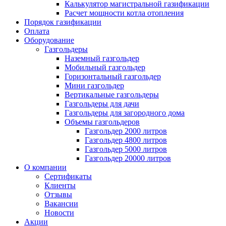
Калькулятор магистральной газификации
Расчет мощности котла отопления
Порядок газификации
Оплата
Оборудование
Газгольдеры
Наземный газгольдер
Мобильный газгольдер
Горизонтальный газгольдер
Мини газгольдер
Вертикальные газгольдеры
Газгольдеры для дачи
Газгольдеры для загородного дома
Объемы газгольдеров
Газгольдер 2000 литров
Газгольдер 4800 литров
Газгольдер 5000 литров
Газгольдер 20000 литров
О компании
Сертификаты
Клиенты
Отзывы
Вакансии
Новости
Акции