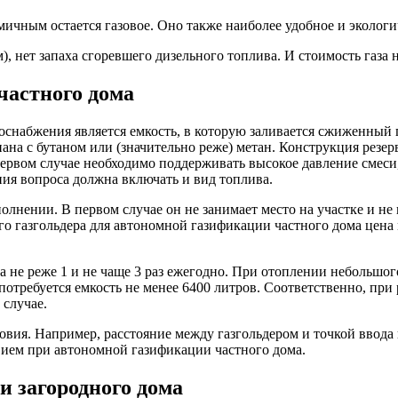
ичным остается газовое. Оно также наиболее удобное и экологи
), нет запаха сгоревшего дизельного топлива. И стоимость газа
частного дома
снабжения является емкость, в которую заливается сжиженный г
на с бутаном или (значительно реже) метан. Конструкция резерву
первом случае необходимо поддерживать высокое давление смеси
ния вопроса должна включать и вид топлива.
олнении. В первом случае он не занимает место на участке и не
о газгольдера для автономной газификации частного дома цена 
 не реже 1 и не чаще 3 раз ежегодно. При отоплении небольшог
 потребуется емкость не менее 6400 литров. Соответственно, пр
 случае.
вия. Например, расстояние между газгольдером и точкой ввода 
твием при автономной газификации частного дома.
 загородного дома