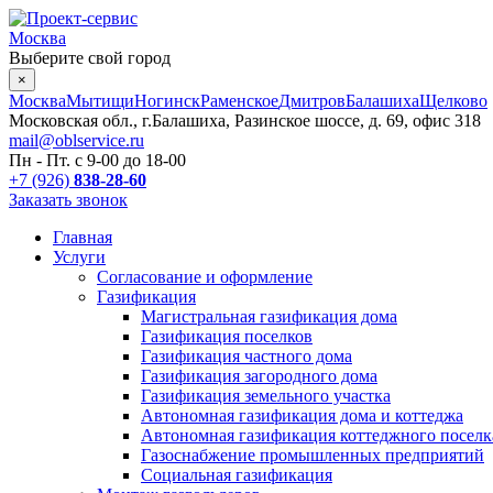
Москва
Выберите свой город
×
Москва
Мытищи
Ногинск
Раменское
Дмитров
Балашиха
Щелково
Московская обл., г.Балашиха, Разинское шоссе, д. 69, офис 318
mail@oblservice.ru
Пн - Пт. с
9-00
до
18-00
+7 (926)
838-28-60
Заказать звонок
Главная
Услуги
Согласование и оформление
Газификация
Магистральная газификация дома
Газификация поселков
Газификация частного дома
Газификация загородного дома
Газификация земельного участка
Автономная газификация дома и коттеджа
Автономная газификация коттеджного поселк
Газоснабжение промышленных предприятий
Социальная газификация