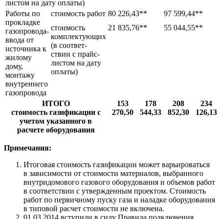
листом на дату оплаты)
Работы по
стоимость работ
80 226,43**
97 599,44**
прокладке
стоимость
21 835,76**
55 044,55**
газопровода-
комплектующих
ввода от
(в соответ-
источника к
ствии с прайс-
жилому
листом на дату
дому,
оплаты)
монтажу
внутреннего
газопровода
ИТОГО
153
178
208
234
стоимость газификации с
270,50
544,33
852,30
126,13
учетом указанного в
расчете оборудования
Примечания:
Итоговая стоимость газификации может варьироваться
в зависимости от стоимости материалов, выбранного
внутридомового газового оборудования и объемов работ
в соответствии с утвержденным проектом. Стоимость
работ по первичному пуску газа и наладке оборудования
в типовой расчет стоимости не включена.
01.03.2014 вступили в силу Правила подключения