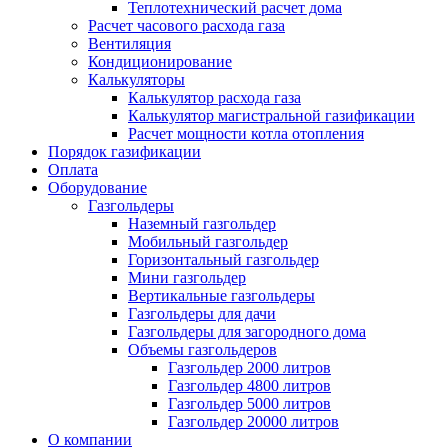
Теплотехнический расчет дома
Расчет часового расхода газа
Вентиляция
Кондиционирование
Калькуляторы
Калькулятор расхода газа
Калькулятор магистральной газификации
Расчет мощности котла отопления
Порядок газификации
Оплата
Оборудование
Газгольдеры
Наземный газгольдер
Мобильный газгольдер
Горизонтальный газгольдер
Мини газгольдер
Вертикальные газгольдеры
Газгольдеры для дачи
Газгольдеры для загородного дома
Объемы газгольдеров
Газгольдер 2000 литров
Газгольдер 4800 литров
Газгольдер 5000 литров
Газгольдер 20000 литров
О компании