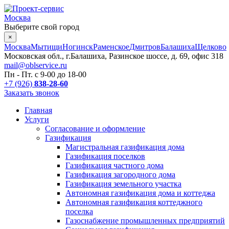
Москва
Выберите свой город
×
Москва
Мытищи
Ногинск
Раменское
Дмитров
Балашиха
Щелково
Московская обл., г.Балашиха, Разинское шоссе, д. 69, офис 318
mail@oblservice.ru
Пн - Пт. с
9-00
до
18-00
+7 (926)
838-28-60
Заказать звонок
Главная
Услуги
Согласование и оформление
Газификация
Магистральная газификация дома
Газификация поселков
Газификация частного дома
Газификация загородного дома
Газификация земельного участка
Автономная газификация дома и коттеджа
Автономная газификация коттеджного
поселка
Газоснабжение промышленных предприятий