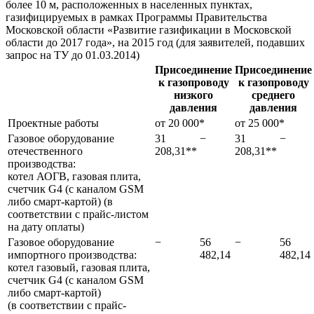
более 10 м, расположенных в населенных пунктах,
газифицируемых в рамках Программы Правительства
Московской области «Развитие газификации в Московской
области до 2017 года», на 2015 год (для заявителей, подавших
запрос на ТУ до 01.03.2014)
Присоединение
Присоединение
к газопроводу
к газопроводу
низкого
среднего
давления
давления
Проектные работы
от 20 000*
от 25 000*
Газовое оборудование
31
−
31
−
отечественного
208,31**
208,31**
производства:
котел АОГВ, газовая плита,
счетчик G4 (с каналом GSM
либо смарт-картой) (в
соответствии с прайс-листом
на дату оплаты)
Газовое оборудование
−
56
−
56
импортного производства:
482,14
482,14
котел газовый, газовая плита,
счетчик G4 (с каналом GSM
либо смарт-картой)
(в соответствии с прайс-