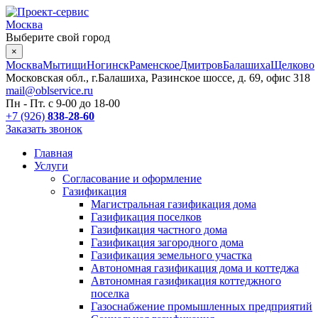
Москва
Выберите свой город
×
Москва
Мытищи
Ногинск
Раменское
Дмитров
Балашиха
Щелково
Московская обл., г.Балашиха, Разинское шоссе, д. 69, офис 318
mail@oblservice.ru
Пн - Пт. с
9-00
до
18-00
+7 (926)
838-28-60
Заказать звонок
Главная
Услуги
Согласование и оформление
Газификация
Магистральная газификация дома
Газификация поселков
Газификация частного дома
Газификация загородного дома
Газификация земельного участка
Автономная газификация дома и коттеджа
Автономная газификация коттеджного
поселка
Газоснабжение промышленных предприятий