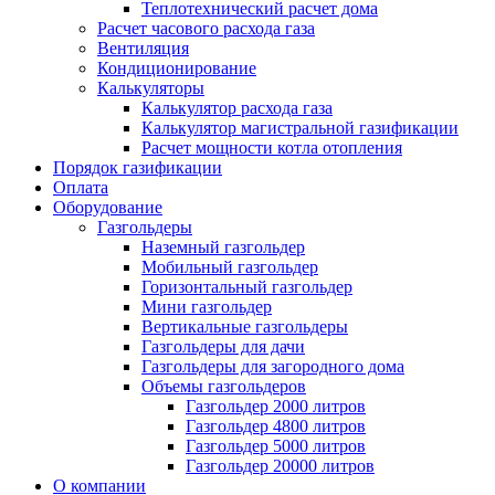
Теплотехнический расчет дома
Расчет часового расхода газа
Вентиляция
Кондиционирование
Калькуляторы
Калькулятор расхода газа
Калькулятор магистральной газификации
Расчет мощности котла отопления
Порядок газификации
Оплата
Оборудование
Газгольдеры
Наземный газгольдер
Мобильный газгольдер
Горизонтальный газгольдер
Мини газгольдер
Вертикальные газгольдеры
Газгольдеры для дачи
Газгольдеры для загородного дома
Объемы газгольдеров
Газгольдер 2000 литров
Газгольдер 4800 литров
Газгольдер 5000 литров
Газгольдер 20000 литров
О компании