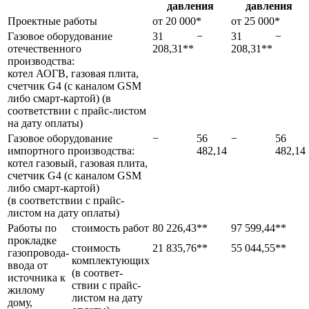
давления
давления
Проектные работы
от 20 000*
от 25 000*
Газовое оборудование
31
−
31
−
отечественного
208,31**
208,31**
производства:
котел АОГВ, газовая плита,
счетчик G4 (с каналом GSM
либо смарт-картой) (в
соответствии с прайс-листом
на дату оплаты)
Газовое оборудование
−
56
−
56
импортного производства:
482,14
482,14
котел газовый, газовая плита,
счетчик G4 (с каналом GSM
либо смарт-картой)
(в соответствии с прайс-
листом на дату оплаты)
Работы по
стоимость работ
80 226,43**
97 599,44**
прокладке
стоимость
21 835,76**
55 044,55**
газопровода-
комплектующих
ввода от
(в соответ-
источника к
ствии с прайс-
жилому
листом на дату
дому,