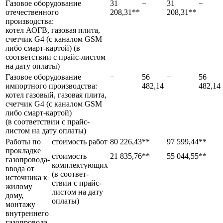
Газовое оборудование
31
−
31
−
отечественного
208,31**
208,31**
производства:
котел АОГВ, газовая плита,
счетчик G4 (с каналом GSM
либо смарт-картой) (в
соответствии с прайс-листом
на дату оплаты)
Газовое оборудование
−
56
−
56
импортного производства:
482,14
482,14
котел газовый, газовая плита,
счетчик G4 (с каналом GSM
либо смарт-картой)
(в соответствии с прайс-
листом на дату оплаты)
Работы по
стоимость работ
80 226,43**
97 599,44**
прокладке
стоимость
21 835,76**
55 044,55**
газопровода-
комплектующих
ввода от
(в соответ-
источника к
ствии с прайс-
жилому
листом на дату
дому,
оплаты)
монтажу
внутреннего
газопровода