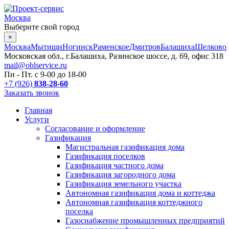
Москва
Выберите свой город
×
Москва
Мытищи
Ногинск
Раменское
Дмитров
Балашиха
Щелково
Московская обл., г.Балашиха, Разинское шоссе, д. 69, офис 318
mail@oblservice.ru
Пн - Пт. с
9-00
до
18-00
+7 (926)
838-28-60
Заказать звонок
Главная
Услуги
Согласование и оформление
Газификация
Магистральная газификация дома
Газификация поселков
Газификация частного дома
Газификация загородного дома
Газификация земельного участка
Автономная газификация дома и коттеджа
Автономная газификация коттеджного
поселка
Газоснабжение промышленных предприятий