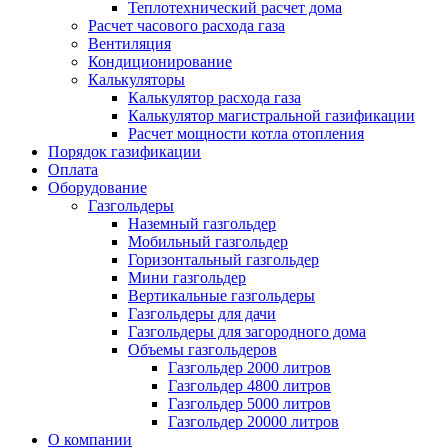
Теплотехнический расчет дома
Расчет часового расхода газа
Вентиляция
Кондиционирование
Калькуляторы
Калькулятор расхода газа
Калькулятор магистральной газификации
Расчет мощности котла отопления
Порядок газификации
Оплата
Оборудование
Газгольдеры
Наземный газгольдер
Мобильный газгольдер
Горизонтальный газгольдер
Мини газгольдер
Вертикальные газгольдеры
Газгольдеры для дачи
Газгольдеры для загородного дома
Объемы газгольдеров
Газгольдер 2000 литров
Газгольдер 4800 литров
Газгольдер 5000 литров
Газгольдер 20000 литров
О компании