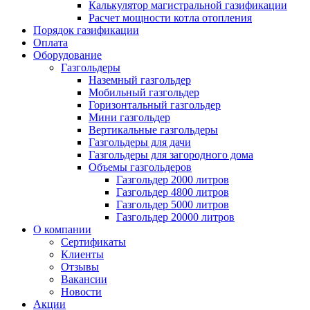
Калькулятор магистральной газификации
Расчет мощности котла отопления
Порядок газификации
Оплата
Оборудование
Газгольдеры
Наземный газгольдер
Мобильный газгольдер
Горизонтальный газгольдер
Мини газгольдер
Вертикальные газгольдеры
Газгольдеры для дачи
Газгольдеры для загородного дома
Объемы газгольдеров
Газгольдер 2000 литров
Газгольдер 4800 литров
Газгольдер 5000 литров
Газгольдер 20000 литров
О компании
Сертификаты
Клиенты
Отзывы
Вакансии
Новости
Акции