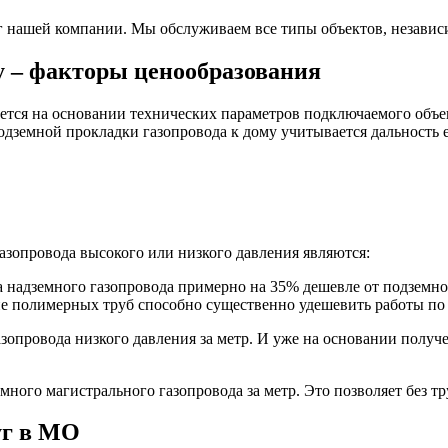
уг нашей компании. Мы обслуживаем все типы объектов, независ
у – факторы ценообразования
ется на основании технических параметров подключаемого объек
земной прокладки газопровода к дому учитывается дальность е
зопровода высокого или низкого давления являются:
а надземного газопровода примерно на 35% дешевле от подземно
ие полимерных труб способно существенно удешевить работы по
зопровода низкого давления за метр. И уже на основании получ
ого магистрального газопровода за метр. Это позволяет без тру
уг в МО