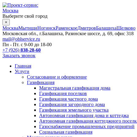
Москва
Выберите свой город
×
Москва
Мытищи
Ногинск
Раменское
Дмитров
Балашиха
Щелково
Московская обл., г.Балашиха, Разинское шоссе, д. 69, офис 318
mail@oblservice.ru
Пн - Пт. с
9-00
до
18-00
+7 (926)
838-28-60
Заказать звонок
Главная
Услуги
Согласование и оформление
Газификация
Магистральная газификация дома
Газификация поселков
Газификация частного дома
Газификация загородного дома
Газификация земельного участка
Автономная газификация дома и коттеджа
Автономная газификация коттеджного поселк
Газоснабжение промышленных предприятий
Социальная газификация