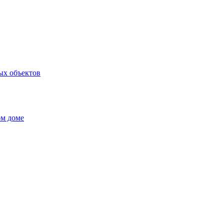
ых объектов
ом доме